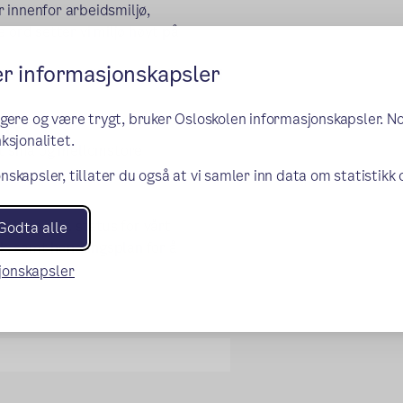
 innenfor arbeidsmiljø,
 ord setter vi miljø høyt på
er informasjonskapsler
rskriften om miljørettet helsevern i
ngere og være trygt, bruker Osloskolen informasjonskapsler. N
ng
ksjonalitet.
mot små og mellomstore
nskapsler, tillater du også at vi samler inn data om statistikk
older bl.a. status for vårt
Godta alle
ak, samt handlingsplan for å
sjonskapsler