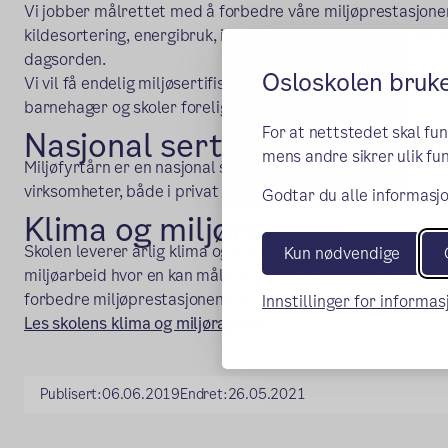
Vi jobber målrettet med å forbedre våre miljøprestasjoner
kildesortering, energibruk, innkjøp og transport. Med andre
dagsorden.
Osloskolen bruk
Vi vil få endelig miljøsertifisering når godkjenning etter fo
barnehager og skoler foreligger.
For at nettstedet skal fu
Nasjonal sertifiseringsordni
mens andre sikrer ulik fun
Miljøfyrtårn er en nasjonal sertifiseringsordning rettet 
virksomheter, både i privat og offentlig sektor.
Godtar du alle informasjo
Klima og miljørapport
Skolen leverer årlig klima og miljørapport. Rapporten inneh
Kun nødvendige
miljøarbeid hvor en kan måle effekt av iverksatte miljøtilt
forbedre miljøprestasjonene ytterligere.
Innstillinger for informa
(ekstern lenke)
Les skolens klima og miljørapport
Publisert:
06.06.2019
Endret:
26.05.2021