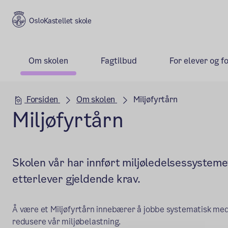
Kastellet skole
Om skolen
Fagtilbud
For elever og f
Hovedseksjon
Forsiden
Om skolen
Miljøfyrtårn
Miljøfyrtårn
Skolen vår har innført miljøledelsessysteme
etterlever gjeldende krav.
Å være et Miljøfyrtårn innebærer å jobbe systematisk med 
redusere vår miljøbelastning.