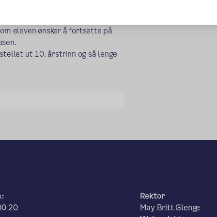
t av Kastellet skoles inntaksområde
g nærskoleretten til ny skole. Ny
som eleven ønsker å fortsette på
ssen.
tellet ut 10. årstrinn og så lenge
n:
Rektor
00 20
May Britt Glenge