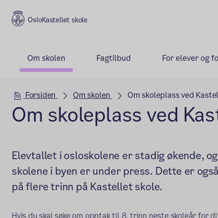
Kastellet skole
Om skolen
Fagtilbud
For elever og f
Hovedseksjon
Forsiden
Om skolen
Om skoleplass ved Kastel
Om skoleplass ved Kast
Elevtallet i osloskolene er stadig økende, og
skolene i byen er under press. Dette er også 
på flere trinn på Kastellet skole.
Hvis du skal søke om opptak til 8. trinn neste skoleår for