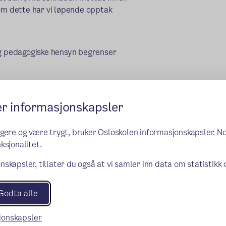
nom dette har vi løpende opptak
og pedagogiske hensyn begrenser
elevens bostedsadresse tilhører, jf.
er informasjonskapsler
 at en elev ikke kan gå på
 overføring av nærskolerettigheter
å nærmeste mulige naboskole med
ngere og være trygt, bruker Osloskolen informasjonskapsler. N
enn nærmeste mulige, må de selv
ksjonalitet.
nskapsler, tillater du også at vi samler inn data om statistikk
elev flytter innenfor skolens
regelmessige døgnhvile", jf.
Godta alle
(ekstern lenke)
ider.
lekretsen
sjonskapsler