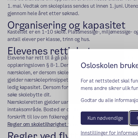
1. mai. Vedtak om skoleplass sendes ut innen 1. juni. Ute
gjennom hele året etter søknad.
Organisering og kapasitet
Kastellet er en 1–10 skole. Plassmessige-, miljømessige- 
antall elever per klasse, trinn og hus.
Elevenes rettigheter
Elevene har rett til å gå på nærskolen sin, dvs. den skolen 
Osloskolen bruk
opplæringsloven § 8-1. Den normalt sett eneste grunnen til
nærskolen, er dersom skolen ikke har ledig kapasitet. Ved
gjelder nærskoleprinsippet, og skolen skal finne plass p
For at nettstedet skal fu
ledig kapasitet. Dersom foresatte ønsker en annen skole 
mens andre sikrer ulik fun
søke skolebytte dit.
Godtar du alle informasjo
Nærskoleretten gjelder uansett årstrinn og uansett når en 
inntaksområde. Bosted er definert som der eleven har sin "
forskrift til lov om folkeregistrering § 5-1.
Kun nødvendige
Regler om skoletilhørighet finnes på Oslo kommunes netts
Regler ved flytting ut av sko
Innstillinger for informa