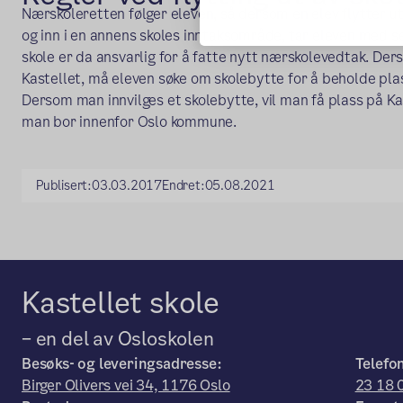
Nærskoleretten følger eleven, så dersom en elev flytter u
og inn i en annens skoles inntaksområde, tar eleven med se
skole er da ansvarlig for å fatte nytt nærskolevedtak. Der
Kastellet, må eleven søke om skolebytte for å beholde pla
Dersom man innvilges et skolebytte, vil man få plass på Kas
man bor innenfor Oslo kommune.
Publisert:
03.03.2017
Endret:
05.08.2021
Kastellet skole
– en del av Osloskolen
Besøks- og leveringsadresse:
Telefo
Birger Olivers vei 34, 1176 Oslo
23 18 