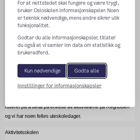
For at nettstedet skal fungere og være trygt,
Det er viktig at elevene blir så selvstendige som mulig i
bruker Osloskolen informasjonskapsler. Noen
dagligdagse gjøremål (ADL-ferdigheter). Derfor er
er teknisk nødvendige, mens andre sikrer ulik
opplæring og trening i ADL-ferdigheter sentralt i
funksjonalitet.
undervisningen på Regnbuen.
Godtar du alle informasjonskapsler, tillater
du også at vi samler inn data om statistikk og
Inkludering
brukeradferd.
Elevene på Regnbuen deltar på alle skolens
fellesarrangementer, samt prosjekter og samlinger som
Kun nødvendige
Godta alle
organiseres på tvers av grupper og trinn på skolen. I tillegg
Innstillinger for informasjonskapsler
har Regnbuen et vennskapstrinn som vi blir ekstra godt kjent
med gjennom skoleåret. Elevene fra vennskapstrinnet
rullerer på å delta på enkelte av aktivitetene på Regnbuen
og vi har noen felles uteskoledager.
Aktivitetsskolen